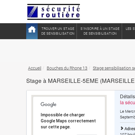
TROUVER UN STAGE
S'INSCRIRE À UN STAGE
LES S
DE SENSIBILISATION
DE SENSIBILISATION
Accueil
Bouches du Rhone 13
Stage sensibilisation
Stage à MARSEILLE-5EME (MARSEILLE IB
Détail
la sécu
Le Mercr
Impossible de charger
Septemb
Google Maps correctement
sur cette page.
Adres
107 bou