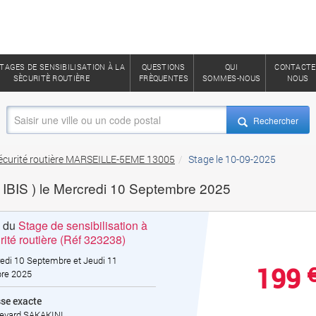
TAGES DE SENSIBILISATION À LA
QUESTIONS
QUI
CONTACTE
SÈCURITÈ ROUTIÈRE
FRÈQUENTES
SOMMES-NOUS
NOUS
Rechercher
 sécurité routière MARSEILLE-5EME 13005
Stage le 10-09-2025
IS ) le Mercredi 10 Septembre 2025
s du
Stage de sensibilisation à
rité routière (Réf 323238)
edi 10 Septembre et Jeudi 11
199
re 2025
se exacte
levard SAKAKINI