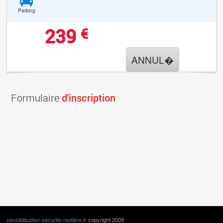
Parking
239
€
ANNUL�
Formulaire
d'inscription
sensibilisation-securite-routiere.fr
copyright 2009