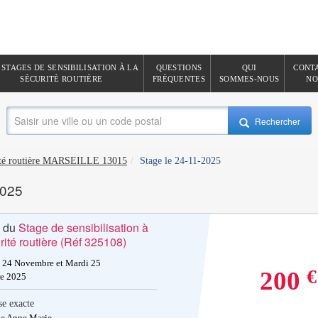
 STAGES DE SENSIBILISATION À LA
QUESTIONS
QUI
CONT
SÈCURITÈ ROUTIÈRE
FRÈQUENTES
SOMMES-NOUS
NO
Rechercher
urité routière MARSEILLE 13015
Stage le 24-11-2025
2025
s du
Stage de sensibilisation à
rité routière (Réf 325108)
 24 Novembre et Mardi 25
€
200
e 2025
e exacte
e Anne Marie