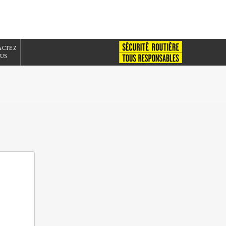
ACTEZ
US