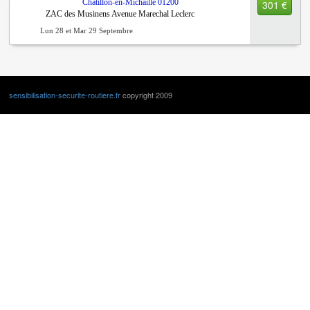
Châtillon-en-Michaille
01200
301 €
ZAC des Musinens Avenue Marechal Leclerc
Lun 28 et Mar 29 Septembre
sensibilisation-securite-routiere.fr
copyright 2009