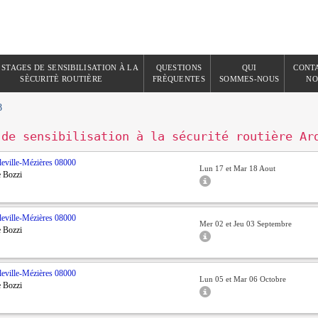
 STAGES DE SENSIBILISATION À LA
QUESTIONS
QUI
CONT
SÈCURITÈ ROUTIÈRE
FRÈQUENTES
SOMMES-NOUS
NO
8
 de sensibilisation à la sécurité routière Ar
leville-Mézières
08000
Lun 17 et Mar 18 Aout
e Bozzi
leville-Mézières
08000
Mer 02 et Jeu 03 Septembre
e Bozzi
leville-Mézières
08000
Lun 05 et Mar 06 Octobre
e Bozzi