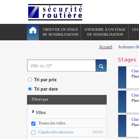
TROUVER UN STAGE
S'INSCRIRE À UN STAGE
LES
DE SENSIBILISATION
DE SENSIBILISATION
Accueil
Ardennes 0
Stages
Char
Plac
Tri par prix
Tri par date
Char
Filtrer par
Plac
Villes
Char
Toutes les villes
Plac
Charleville-mezieres
08000