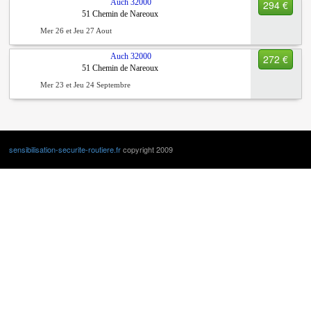
Auch
32000
294 €
51 Chemin de Nareoux
Mer 26 et Jeu 27 Aout
Auch
32000
272 €
51 Chemin de Nareoux
Mer 23 et Jeu 24 Septembre
sensibilisation-securite-routiere.fr
copyright 2009