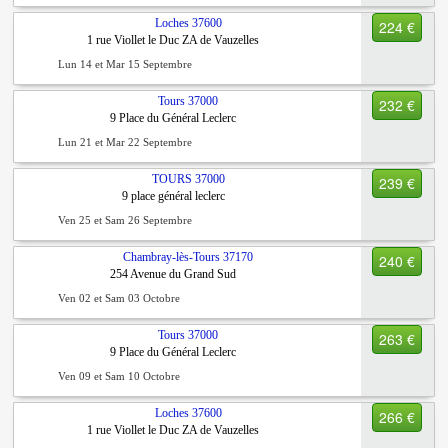
Loches
37600
224 €
1 rue Viollet le Duc ZA de Vauzelles
Lun 14 et Mar 15 Septembre
Tours
37000
232 €
9 Place du Général Leclerc
Lun 21 et Mar 22 Septembre
TOURS
37000
239 €
9 place général leclerc
Ven 25 et Sam 26 Septembre
Chambray-lès-Tours
37170
240 €
254 Avenue du Grand Sud
Ven 02 et Sam 03 Octobre
Tours
37000
263 €
9 Place du Général Leclerc
Ven 09 et Sam 10 Octobre
Loches
37600
266 €
1 rue Viollet le Duc ZA de Vauzelles