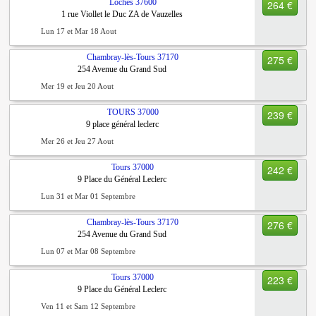
Loches
37600
264 €
1 rue Viollet le Duc ZA de Vauzelles
Lun 17 et Mar 18 Aout
Chambray-lès-Tours
37170
275 €
254 Avenue du Grand Sud
Mer 19 et Jeu 20 Aout
TOURS
37000
239 €
9 place général leclerc
Mer 26 et Jeu 27 Aout
Tours
37000
242 €
9 Place du Général Leclerc
Lun 31 et Mar 01 Septembre
Chambray-lès-Tours
37170
276 €
254 Avenue du Grand Sud
Lun 07 et Mar 08 Septembre
Tours
37000
223 €
9 Place du Général Leclerc
Ven 11 et Sam 12 Septembre