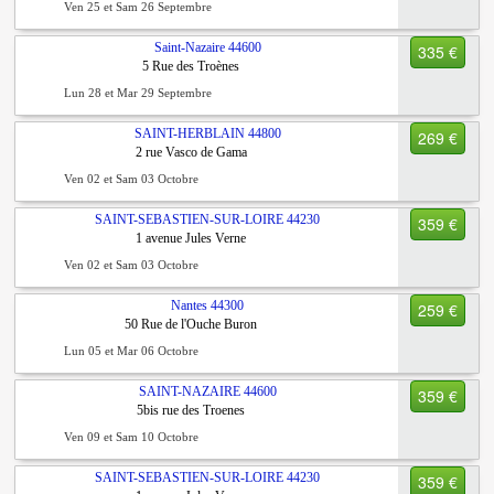
Ven 25 et Sam 26 Septembre
Saint-Nazaire
44600
335 €
5 Rue des Troènes
Lun 28 et Mar 29 Septembre
SAINT-HERBLAIN
44800
269 €
2 rue Vasco de Gama
Ven 02 et Sam 03 Octobre
SAINT-SEBASTIEN-SUR-LOIRE
44230
359 €
1 avenue Jules Verne
Ven 02 et Sam 03 Octobre
Nantes
44300
259 €
50 Rue de l'Ouche Buron
Lun 05 et Mar 06 Octobre
SAINT-NAZAIRE
44600
359 €
5bis rue des Troenes
Ven 09 et Sam 10 Octobre
SAINT-SEBASTIEN-SUR-LOIRE
44230
359 €