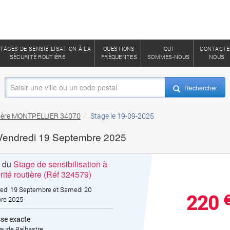
TAGES DE SENSIBILISATION À LA
QUESTIONS
QUI
CONTACTE
SÈCURITÈ ROUTIÈRE
FRÈQUENTES
SOMMES-NOUS
NOUS
Rechercher
outière MONTPELLIER 34070
Stage le 19-09-2025
 Vendredi 19 Septembre 2025
s du
Stage de sensibilisation à
rité routière (Réf 324579)
edi 19 Septembre et Samedi 20
220
re 2025
se exacte
laude Balbastre