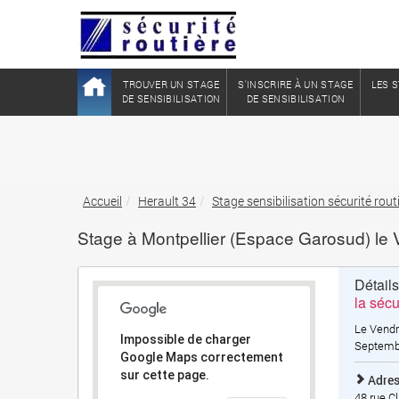
TROUVER UN STAGE
S'INSCRIRE À UN STAGE
LES S
DE SENSIBILISATION
DE SENSIBILISATION
Accueil
Herault 34
Stage sensibilisation sécurité r
Stage à Montpellier (Espace Garosud) le
Détail
la sécu
Le Vendr
Impossible de charger
Septemb
Google Maps correctement
sur cette page.
Adres
48 rue C