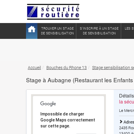
TROUVER UN STAGE
S'INSCRIRE À UN STAGE
LES S
DE SENSIBILISATION
DE SENSIBILISATION
Accueil
Bouches du Rhone 13
Stage sensibilisation
Stage à Aubagne (Restaurant les Enfants 
Détail
la sécu
Le Mercr
Impossible de charger
Google Maps correctement
Adres
sur cette page.
2435 Rou
13400
A