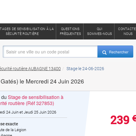
TAGES DE SENSIBILISATION À LA
QUESTIONS
QUI
CONTACTE
SÈCURITÈ ROUTIÈRE
FRÈQUENTES
SOMMES-NOUS
NOUS
Rechercher
 sécurité routière AUBAGNE 13400
Stage le 24-06-2026
Gatés) le Mercredi 24 Juin 2026
s du
Stage de sensibilisation à
rité routière (Réf 327853)
edi 24 Juin et Jeudi 25 Juin 2026
239
se exacte
te de la Légion
ubagne