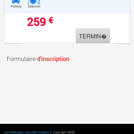
Parking
Déjeuner
259
€
TERMIN�
Formulaire
d'inscription
sensibilisation-securite-routiere.fr
copyright 2009