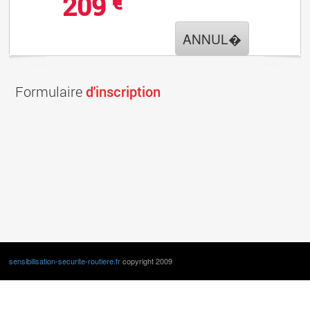
209
€
ANNUL�
Formulaire
d'inscription
sensibilisation-securite-routiere.fr
copyright 2009