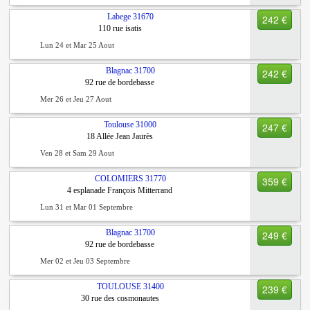
Labege
31670
242 €
110 rue isatis
Lun 24 et Mar 25 Aout
Blagnac
31700
242 €
92 rue de bordebasse
Mer 26 et Jeu 27 Aout
Toulouse
31000
247 €
18 Allée Jean Jaurès
Ven 28 et Sam 29 Aout
COLOMIERS
31770
359 €
4 esplanade François Mitterrand
Lun 31 et Mar 01 Septembre
Blagnac
31700
249 €
92 rue de bordebasse
Mer 02 et Jeu 03 Septembre
TOULOUSE
31400
239 €
30 rue des cosmonautes