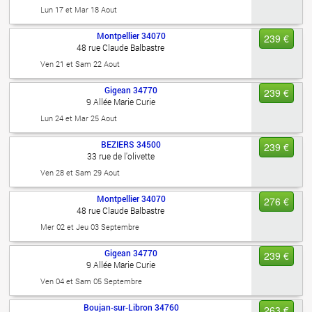
Lun 17 et Mar 18 Aout
Montpellier
34070
239 €
48 rue Claude Balbastre
Ven 21 et Sam 22 Aout
Gigean
34770
239 €
9 Allée Marie Curie
Lun 24 et Mar 25 Aout
BEZIERS
34500
239 €
33 rue de l'olivette
Ven 28 et Sam 29 Aout
Montpellier
34070
276 €
48 rue Claude Balbastre
Mer 02 et Jeu 03 Septembre
Gigean
34770
239 €
9 Allée Marie Curie
Ven 04 et Sam 05 Septembre
Boujan-sur-Libron
34760
263 €