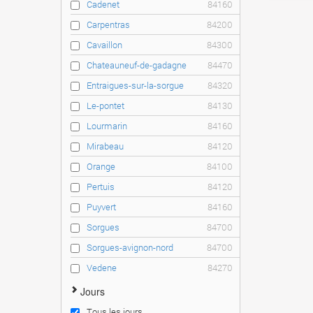
Cadenet
84160
Carpentras
84200
Cavaillon
84300
Chateauneuf-de-gadagne
84470
Entraigues-sur-la-sorgue
84320
Le-pontet
84130
Lourmarin
84160
Mirabeau
84120
Orange
84100
Pertuis
84120
Puyvert
84160
Sorgues
84700
Sorgues-avignon-nord
84700
Vedene
84270
Jours
Tous les jours