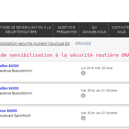
TAGES DE SENSIBILISATION À LA
QUESTIONS
QUI
CONTACTE
SÈCURITÈ ROUTIÈRE
FRÈQUENTES
SOMMES-NOUS
NOUS
bilisation securite routiere Vaucluse 84
ORANGE
 de sensibilisation à la sécurité routière OR
illon
84300
Lun 24 et Mar 25 Aout
 avenue Boscodomini
illon
84300
Mer 30 et Jeu 01 Octobre
 avenue Boscodomini
gnon
84000
Mer 30 et Jeu 01 Octobre
oulevard Saint-Roch