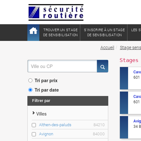
TROUVER UN STAGE
S'INSCRIRE À UN STAGE
LES S
DE SENSIBILISATION
DE SENSIBILISATION
Accueil
Stage sensi
Stages
Cava
601
Tri par prix
Tri par date
Cava
Filtrer par
601
Villes
Avi
Althen-des-paluds
84210
34 B
Avignon
84000